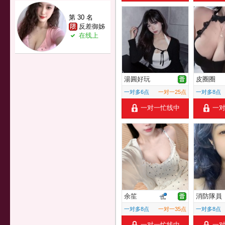
第 30 名
反差御姊
在线上
湯圓好玩
皮圈圈
一对多6点
一对一25点
一对多8点
一对一忙线中
一
余笙
消防隊員
一对多8点
一对一35点
一对多8点
一对一忙线中
一