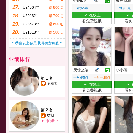
你的Bb
狐狸成精
17.
U24564**
赠 800点
一对多5点
一对多5点
在线上
18.
U29132**
赠 700点
看免费视讯
看免
19.
U28573**
赠 600点
20.
U21518**
赠 500点
~ 恭喜以上会员 获得免费点数 ~
业绩排行
天使之吻
小小臻
一对多5点
一对一20点
第 1 名
予宥期
在线上
看免费视讯
看免
第 2 名
玖妍
忙線中