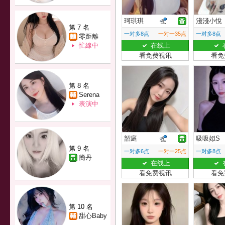
珂琪琪
淺淺小悅
第 7 名
一对多8点
一对一35点
一对多8点
零距離
忙線中
在线上
看免费视讯
看免
第 8 名
Serena
表演中
韶庭
吸吸姒S
第 9 名
一对多6点
一对一25点
一对多8点
簡丹
在线上
看免费视讯
看免
第 10 名
甜心Baby