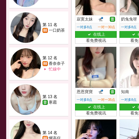
寂寞太妹
奶兔兔呀
第 11 名
一对多8点
一对一30点
一对多8点
一口奶茶
在线上
看免费视讯
看免
第 12 名
香奈奈子
忙線中
恩恩寶寶
知南
第 13 名
一对多8点
一对一35点
一对多8点
寒霜
在线上
看免费视讯
看免
第 14 名
懼高症