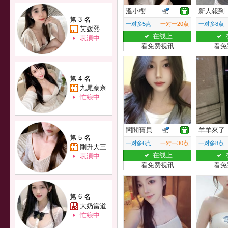
溫小櫻
新人報到
第 3 名
一对多5点
一对一20点
一对多8点
艾媛熙
在线上
表演中
看免费视讯
看免
第 4 名
九尾奈奈
忙線中
閣閣寶貝
羊羊來了
第 5 名
一对多6点
一对一30点
一对多8点
剛升大三
在线上
表演中
看免费视讯
看免
第 6 名
大奶當道
忙線中