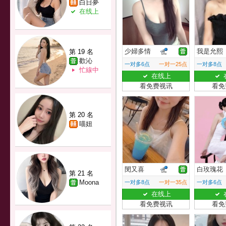
白日夢
在线上
少婦多情
我是允熙
第 19 名
歡沁
一对多6点
一对一25点
一对多8点
忙線中
在线上
看免费视讯
看免
第 20 名
喵妞
閔又喜
白玫瑰花
第 21 名
Moona
一对多8点
一对一35点
一对多6点
在线上
看免费视讯
看免