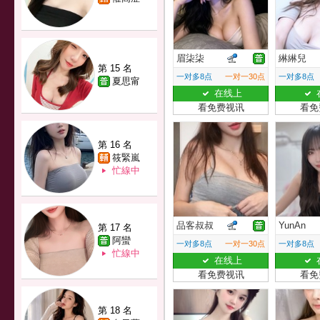
眉柒柒
綝綝兒
第 15 名
一对多8点
一对一30点
一对多8点
夏思甯
在线上
看免费视讯
看免
第 16 名
筱緊嵐
忙線中
品客叔叔
YunAn
第 17 名
阿蠻
一对多8点
一对一30点
一对多8点
忙線中
在线上
看免费视讯
看免
第 18 名