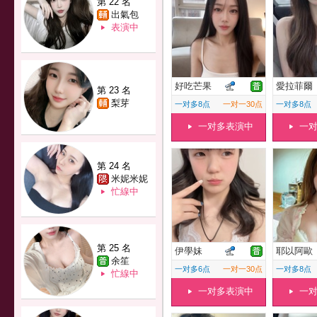
第 22 名
出氣包
表演中
好吃芒果
愛拉菲爾
第 23 名
梨芽
一对多8点
一对一30点
一对多8点
一对多表演中
一
第 24 名
米妮米妮
忙線中
第 25 名
伊學妹
耶以阿歐
余笙
一对多6点
一对一30点
一对多8点
忙線中
一对多表演中
一