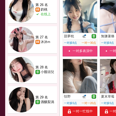
第 26 名
奶桃
在线上
甜夢枕
無鹽薯條
第 27 名
沐沐m
一对多8点
一对一30点
一对多8点
一对多表演中
一
第 28 名
小饅頭兒
恬野
夏末草莓
第 29 名
酒釀梨渦
一对多5点
一对一20点
一对多5点
一对一忙线中
一