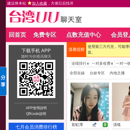
建议将本站
加入收藏
，方便日后找寻
回首页
免费专区
点数充值中心
会员登
使用第三方代充，可能導
溫馨提醒
下载手机 APP
當。
随时与你视讯聊天
业绩排行
一对多收费
一对一
全部在線
台妹专区
內地主播
APP使用說明
QRcode說明
彩虹潭
清瑤
七月会员消费排行榜